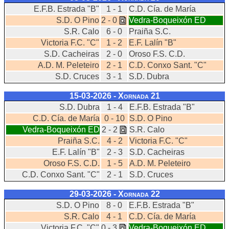
E.F.B. Estrada "B"
1 - 1
C.D. Cía. de María
S.D. O Pino
2 - 0
Vedra-Boqueixón ED
S.R. Calo
6 - 0
Praiña S.C.
Victoria F.C. "C"
1 - 2
E.F. Lalín "B"
S.D. Cacheiras
2 - 0
Oroso F.S. C.D.
A.D. M. Peleteiro
2 - 1
C.D. Conxo Sant. "C"
S.D. Cruces
3 - 1
S.D. Dubra
15-03-2026 - Xornada
21
S.D. Dubra
1 - 4
E.F.B. Estrada "B"
C.D. Cía. de María
0 - 10
S.D. O Pino
Vedra-Boqueixón ED
2 - 2
S.R. Calo
Praiña S.C.
4 - 2
Victoria F.C. "C"
E.F. Lalín "B"
2 - 3
S.D. Cacheiras
Oroso F.S. C.D.
1 - 5
A.D. M. Peleteiro
C.D. Conxo Sant. "C"
2 - 1
S.D. Cruces
29-03-2026 - Xornada
22
S.D. O Pino
8 - 0
E.F.B. Estrada "B"
S.R. Calo
4 - 1
C.D. Cía. de María
Victoria F.C. "C"
0 - 3
Vedra-Boqueixón ED