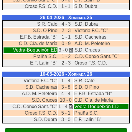
Oroso F.S. C.D.
1 - 1
S.D. Dubra
26-04-2026 - Xornada
25
S.R. Calo
4 - 3
S.D. Dubra
S.D. O Pino
2 - 3
Victoria F.C. "C"
E.F.B. Estrada "B"
1 - 1
S.D. Cacheiras
C.D. Cía. de María
0 - 9
A.D. M. Peleteiro
Vedra-Boqueixón ED
3 - 0
S.D. Cruces
Praiña S.C.
1 - 2
C.D. Conxo Sant. "C"
E.F. Lalín "B"
2 - 3
Oroso F.S. C.D.
10-05-2026 - Xornada
26
Victoria F.C. "C"
1 - 4
S.R. Calo
S.D. Cacheiras
3 - 8
S.D. O Pino
A.D. M. Peleteiro
4 - 4
E.F.B. Estrada "B"
S.D. Cruces
10 - 0
C.D. Cía. de María
C.D. Conxo Sant. "C"
1 - 4
Vedra-Boqueixón ED
Oroso F.S. C.D.
5 - 1
Praiña S.C.
S.D. Dubra
3 - 0
E.F. Lalín "B"