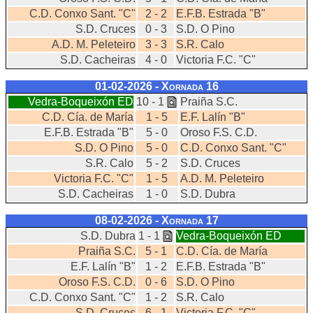
C.D. Conxo Sant. "C"
2 - 2
E.F.B. Estrada "B"
S.D. Cruces
0 - 3
S.D. O Pino
A.D. M. Peleteiro
3 - 3
S.R. Calo
S.D. Cacheiras
4 - 0
Victoria F.C. "C"
01-02-2026 - Xornada
16
Vedra-Boqueixón ED
10 - 1
Praiña S.C.
C.D. Cía. de María
1 - 5
E.F. Lalín "B"
E.F.B. Estrada "B"
5 - 0
Oroso F.S. C.D.
S.D. O Pino
5 - 0
C.D. Conxo Sant. "C"
S.R. Calo
5 - 2
S.D. Cruces
Victoria F.C. "C"
1 - 5
A.D. M. Peleteiro
S.D. Cacheiras
1 - 0
S.D. Dubra
08-02-2026 - Xornada
17
S.D. Dubra
1 - 1
Vedra-Boqueixón ED
Praiña S.C.
5 - 1
C.D. Cía. de María
E.F. Lalín "B"
1 - 2
E.F.B. Estrada "B"
Oroso F.S. C.D.
0 - 6
S.D. O Pino
C.D. Conxo Sant. "C"
1 - 2
S.R. Calo
S.D. Cruces
6 - 1
Victoria F.C. "C"