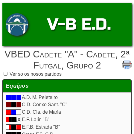
V-B E.D.
VBED Cadete "A" - Cadete, 2ª
Futgal, Grupo 2
Ver so os nosos partidos
Equipos
A.D. M. Peleteiro
C.D. Conxo Sant. "C"
C.D. Cía. de María
E.F. Lalín "B"
E.F.B. Estrada "B"