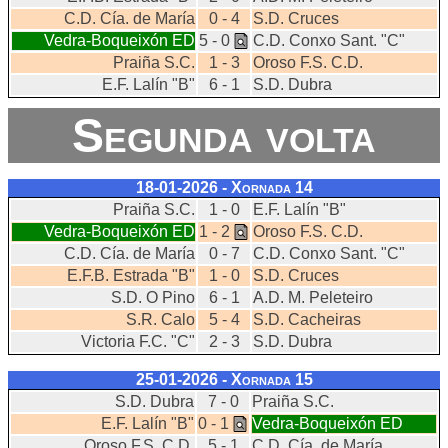
C.D. Cía. de María
0 - 4
S.D. Cruces
Vedra-Boqueixón ED
5 - 0
C.D. Conxo Sant. "C"
Praiña S.C.
1 - 3
Oroso F.S. C.D.
E.F. Lalín "B"
6 - 1
S.D. Dubra
Segunda volta
18-01-2026 - Xornada
14
Praiña S.C.
1 - 0
E.F. Lalín "B"
Vedra-Boqueixón ED
1 - 2
Oroso F.S. C.D.
C.D. Cía. de María
0 - 7
C.D. Conxo Sant. "C"
E.F.B. Estrada "B"
1 - 0
S.D. Cruces
S.D. O Pino
6 - 1
A.D. M. Peleteiro
S.R. Calo
5 - 4
S.D. Cacheiras
Victoria F.C. "C"
2 - 3
S.D. Dubra
25-01-2026 - Xornada
15
S.D. Dubra
7 - 0
Praiña S.C.
E.F. Lalín "B"
0 - 1
Vedra-Boqueixón ED
Oroso F.S. C.D.
5 - 1
C.D. Cía. de María