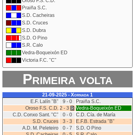
Oroso F.S. C.D.
Praiña S.C.
S.D. Cacheiras
S.D. Cruces
S.D. Dubra
S.D. O Pino
S.R. Calo
Vedra-Boqueixón ED
Victoria F.C. "C"
Primeira volta
21-09-2025 - Xornada
1
E.F. Lalín "B"
9 - 0
Praiña S.C.
Oroso F.S. C.D.
2 - 3
Vedra-Boqueixón ED
C.D. Conxo Sant. "C"
0 - 0
C.D. Cía. de María
S.D. Cruces
3 - 3
E.F.B. Estrada "B"
A.D. M. Peleteiro
0 - 7
S.D. O Pino
S.D. Cacheiras
0 - 5
S.R. Calo