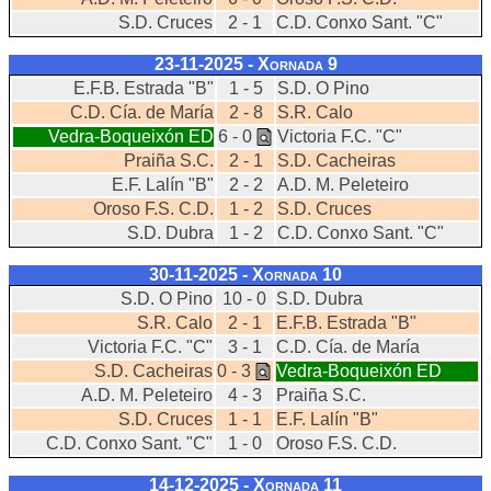
S.D. Cruces
2 - 1
C.D. Conxo Sant. "C"
23-11-2025 - Xornada
9
E.F.B. Estrada "B"
1 - 5
S.D. O Pino
C.D. Cía. de María
2 - 8
S.R. Calo
Vedra-Boqueixón ED
6 - 0
Victoria F.C. "C"
Praiña S.C.
2 - 1
S.D. Cacheiras
E.F. Lalín "B"
2 - 2
A.D. M. Peleteiro
Oroso F.S. C.D.
1 - 2
S.D. Cruces
S.D. Dubra
1 - 2
C.D. Conxo Sant. "C"
30-11-2025 - Xornada
10
S.D. O Pino
10 - 0
S.D. Dubra
S.R. Calo
2 - 1
E.F.B. Estrada "B"
Victoria F.C. "C"
3 - 1
C.D. Cía. de María
S.D. Cacheiras
0 - 3
Vedra-Boqueixón ED
A.D. M. Peleteiro
4 - 3
Praiña S.C.
S.D. Cruces
1 - 1
E.F. Lalín "B"
C.D. Conxo Sant. "C"
1 - 0
Oroso F.S. C.D.
14-12-2025 - Xornada
11