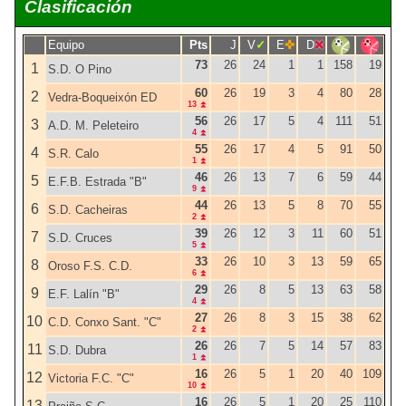
Clasificación
Pts
J
V
E
D
Equipo
73
26
24
1
1
158
19
1
S.D. O Pino
60
26
19
3
4
80
28
2
Vedra-Boqueixón ED
13
56
26
17
5
4
111
51
3
A.D. M. Peleteiro
4
55
26
17
4
5
91
50
4
S.R. Calo
1
46
26
13
7
6
59
44
5
E.F.B. Estrada "B"
9
44
26
13
5
8
70
55
6
S.D. Cacheiras
2
39
26
12
3
11
60
51
7
S.D. Cruces
5
33
26
10
3
13
59
65
8
Oroso F.S. C.D.
6
29
26
8
5
13
63
58
9
E.F. Lalín "B"
4
27
26
8
3
15
38
62
10
C.D. Conxo Sant. "C"
2
26
26
7
5
14
57
83
11
S.D. Dubra
1
16
26
5
1
20
40
109
12
Victoria F.C. "C"
10
16
26
5
1
20
25
110
13