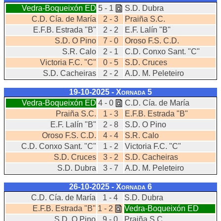
Vedra-Boqueixón ED
5 - 1
S.D. Dubra
C.D. Cía. de María
2 - 3
Praiña S.C.
E.F.B. Estrada "B"
2 - 2
E.F. Lalín "B"
S.D. O Pino
7 - 0
Oroso F.S. C.D.
S.R. Calo
2 - 1
C.D. Conxo Sant. "C"
Victoria F.C. "C"
0 - 5
S.D. Cruces
S.D. Cacheiras
2 - 2
A.D. M. Peleteiro
19-10-2025 - Xornada
5
Vedra-Boqueixón ED
4 - 0
C.D. Cía. de María
Praiña S.C.
1 - 3
E.F.B. Estrada "B"
E.F. Lalín "B"
2 - 8
S.D. O Pino
Oroso F.S. C.D.
4 - 4
S.R. Calo
C.D. Conxo Sant. "C"
1 - 2
Victoria F.C. "C"
S.D. Cruces
3 - 2
S.D. Cacheiras
S.D. Dubra
3 - 7
A.D. M. Peleteiro
26-10-2025 - Xornada
6
C.D. Cía. de María
1 - 4
S.D. Dubra
E.F.B. Estrada "B"
1 - 2
Vedra-Boqueixón ED
S.D. O Pino
9 - 0
Praiña S.C.