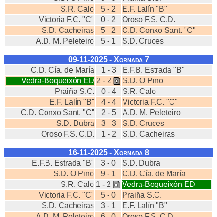
S.R. Calo
5 - 2
E.F. Lalín "B"
Victoria F.C. "C"
0 - 2
Oroso F.S. C.D.
S.D. Cacheiras
5 - 2
C.D. Conxo Sant. "C"
A.D. M. Peleteiro
5 - 1
S.D. Cruces
09-11-2025 - Xornada
7
C.D. Cía. de María
1 - 3
E.F.B. Estrada "B"
Vedra-Boqueixón ED
2 - 2
S.D. O Pino
Praiña S.C.
0 - 4
S.R. Calo
E.F. Lalín "B"
4 - 4
Victoria F.C. "C"
C.D. Conxo Sant. "C"
2 - 5
A.D. M. Peleteiro
S.D. Dubra
3 - 3
S.D. Cruces
Oroso F.S. C.D.
1 - 2
S.D. Cacheiras
16-11-2025 - Xornada
8
E.F.B. Estrada "B"
3 - 0
S.D. Dubra
S.D. O Pino
9 - 1
C.D. Cía. de María
S.R. Calo
1 - 2
Vedra-Boqueixón ED
Victoria F.C. "C"
5 - 0
Praiña S.C.
S.D. Cacheiras
3 - 1
E.F. Lalín "B"
A.D. M. Peleteiro
6 - 0
Oroso F.S. C.D.