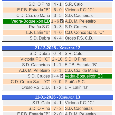
S.D. O Pino
4 - 1
S.R. Calo
E.F.B. Estrada "B"
6 - 0
Victoria F.C. "C"
C.D. Cía. de María
3 - 5
S.D. Cacheiras
Vedra-Boqueixón ED
1 - 6
A.D. M. Peleteiro
Praiña S.C.
0 - 3
S.D. Cruces
E.F. Lalín "B"
4 - 0
C.D. Conxo Sant. "C"
S.D. Dubra
4 - 4
Oroso F.S. C.D.
21-12-2025 - Xornada
12
S.D. Dubra
0 - 4
S.R. Calo
Victoria F.C. "C"
2 - 10
S.D. O Pino
S.D. Cacheiras
1 - 1
E.F.B. Estrada "B"
A.D. M. Peleteiro
6 - 1
C.D. Cía. de María
S.D. Cruces
0 - 4
Vedra-Boqueixón ED
C.D. Conxo Sant. "C"
0 - 0
Praiña S.C.
Oroso F.S. C.D.
1 - 2
E.F. Lalín "B"
11-01-2026 - Xornada
13
S.R. Calo
4 - 1
Victoria F.C. "C"
S.D. O Pino
7 - 2
S.D. Cacheiras
E.F.B. Estrada "B"
2 - 0
A.D. M. Peleteiro