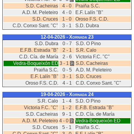
S.D. Cacheiras
4 - 0
Praiña S.C.
A.D. M. Peleteiro
4 - 0
E.F. Lalín "B"
S.D. Cruces
1 - 0
Oroso F.S. C.D.
C.D. Conxo Sant. "C"
3 - 1
S.D. Dubra
12-04-2026 - Xornada
23
S.D. Dubra
0 - 7
S.D. O Pino
E.F.B. Estrada "B"
2 - 1
S.R. Calo
C.D. Cía. de María
2 - 6
Victoria F.C. "C"
Vedra-Boqueixón ED
3 - 1
S.D. Cacheiras
Praiña S.C.
0 - 5
A.D. M. Peleteiro
E.F. Lalín "B"
3 - 1
S.D. Cruces
Oroso F.S. C.D.
4 - 1
C.D. Conxo Sant. "C"
19-04-2026 - Xornada
24
S.R. Calo
1 - 4
S.D. O Pino
Victoria F.C. "C"
1 - 2
E.F.B. Estrada "B"
S.D. Cacheiras
9 - 1
C.D. Cía. de María
A.D. M. Peleteiro
4 - 0
Vedra-Boqueixón ED
S.D. Cruces
5 - 1
Praiña S.C.
C.D. Conxo Sant. "C"
3 - 0
E.F. Lalín "B"