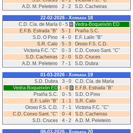
A.D. M. Peleteiro
2 - 2
S.D. Cacheiras
22-02-2026 - Xornada
18
C.D. Cía. de María
0 - 5
Vedra-Boqueixón ED
E.F.B. Estrada "B"
5 - 1
Praiña S.C.
S.D. O Pino
4 - 0
E.F. Lalín "B"
S.R. Calo
5 - 3
Oroso F.S. C.D.
Victoria F.C. "C"
0 - 3
C.D. Conxo Sant. "C"
S.D. Cacheiras
2 - 0
S.D. Cruces
A.D. M. Peleteiro
7 - 1
S.D. Dubra
01-03-2026 - Xornada
19
S.D. Dubra
3 - 0
C.D. Cía. de María
Vedra-Boqueixón ED
1 - 0
E.F.B. Estrada "B"
Praiña S.C.
0 - 5
S.D. O Pino
E.F. Lalín "B"
1 - 1
S.R. Calo
Oroso F.S. C.D.
7 - 1
Victoria F.C. "C"
C.D. Conxo Sant. "C"
0 - 4
S.D. Cacheiras
S.D. Cruces
4 - 2
A.D. M. Peleteiro
08-03-2026 - Xornada
20