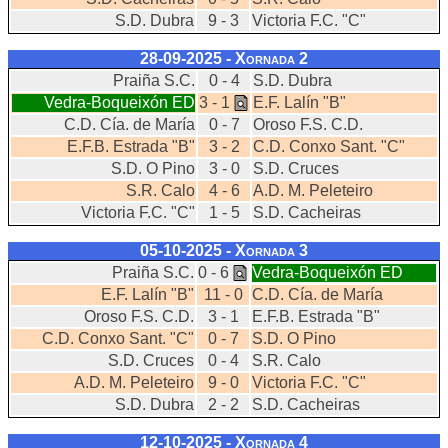
S.D. Dubra
9 - 3
Victoria F.C. "C"
28-09-2025 - Xornada
2
Praiña S.C.
0 - 4
S.D. Dubra
Vedra-Boqueixón ED
3 - 1
E.F. Lalín "B"
C.D. Cía. de María
0 - 7
Oroso F.S. C.D.
E.F.B. Estrada "B"
3 - 2
C.D. Conxo Sant. "C"
S.D. O Pino
3 - 0
S.D. Cruces
S.R. Calo
4 - 6
A.D. M. Peleteiro
Victoria F.C. "C"
1 - 5
S.D. Cacheiras
05-10-2025 - Xornada
3
Praiña S.C.
0 - 6
Vedra-Boqueixón ED
E.F. Lalín "B"
11 - 0
C.D. Cía. de María
Oroso F.S. C.D.
3 - 1
E.F.B. Estrada "B"
C.D. Conxo Sant. "C"
0 - 7
S.D. O Pino
S.D. Cruces
0 - 4
S.R. Calo
A.D. M. Peleteiro
9 - 0
Victoria F.C. "C"
S.D. Dubra
2 - 2
S.D. Cacheiras
12-10-2025 - Xornada
4